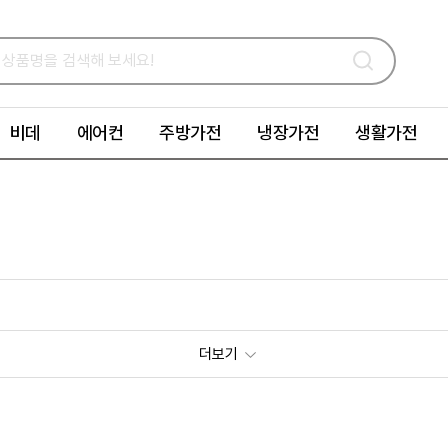
비데
에어컨
주방가전
냉장가전
생활가전
더보기