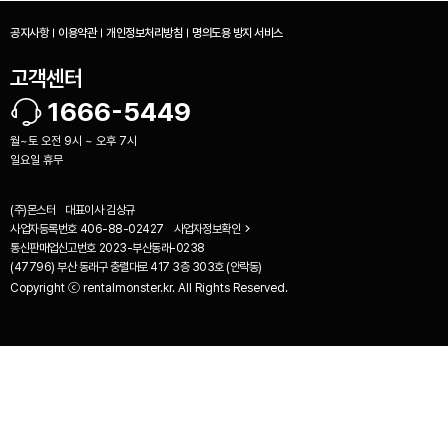
공지사항
이용약관
개인정보처리방침
명의도용 방지 서비스
고객센터
1666-5449
월~토 오전 9시 ~ 오후 7시
일요일 휴무
(주)몬스터
대표이사
김상규
사업자등록번호
406-88-02427
사업자정보확인
통신판매업신고번호
2023-부산동래-0238
(47796) 부산 동래구 충렬대로 417 3층 303호 (안락동)
Copyright ⓒ rentalmonster.kr. All Rights Reserved.