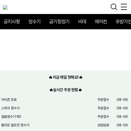
공지사항
정수기
공기청정기
비데
에어컨
주방가
🔥지금 제일 핫해요!🔥
🔥실시간 주문 현황🔥
아이콘 프로
주문접수
08-06
스위치 정수기
주문접수
08-06
얼음정수기 RO
주문접수
08-06
엘리트 빌트인 정수기
상담완료
08-06